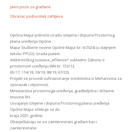
Javni poziv za građane
Obrazac podnositelj zahtjeva
Općina Majur pokreće izradu izmjena i dopuna Prostornog
plana uređenja Općine
Majur Službene novine Općine Majur br. 6/2024) (u daljnjem
tekstu: PPUO). Izrada putem
elektroničkog sustava „ePlanovi“ sukladno Zakonu o
prostornom uređenju (NN br. 153/13,
65/17, 114/18, 39/19, 98/19, 67/23).
Projekt se provodi sufinanciranje sredstvima iz Mehanizma za
oporavak i otpornost,
Ministarstva prostornoga uređenja, graditeljstva i državne
imovine RH.
Usvajanje Izmjene i dopuna Prostornog plana uređenja
Općine Majur očekuje se do
kraja 2025. godine.
Obavještavaju se svi zainteresirani građani kao i
zainteresirane