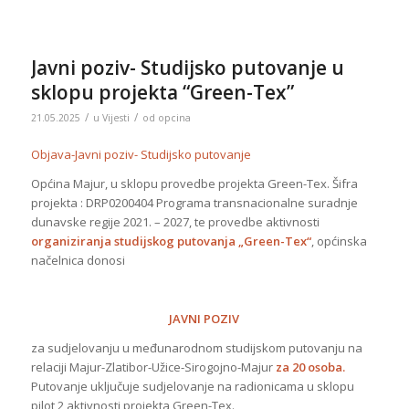
Javni poziv- Studijsko putovanje u
sklopu projekta “Green-Tex”
/
/
21.05.2025
u
Vijesti
od
opcina
Objava-Javni poziv- Studijsko putovanje
Općina Majur, u sklopu provedbe projekta Green-Tex. Šifra
projekta : DRP0200404 Programa transnacionalne suradnje
dunavske regije 2021. – 2027, te provedbe aktivnosti
organiziranja studijskog putovanja „Green-Tex“
, općinska
načelnica donosi
JAVNI POZIV
za sudjelovanju u međunarodnom studijskom putovanju na
relaciji Majur-Zlatibor-Užice-Sirogojno-Majur
za 20 osoba.
Putovanje uključuje sudjelovanje na radionicama u sklopu
pilot 2 aktivnosti projekta Green-Tex.