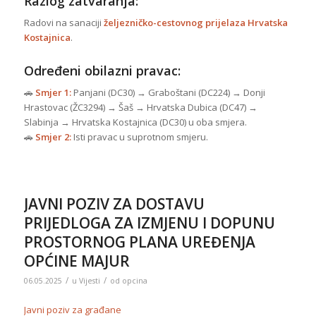
Razlog zatvaranja:
Radovi na sanaciji
željezničko-cestovnog prijelaza Hrvatska
Kostajnica
.
Određeni obilazni pravac:
🚗
Smjer 1:
Panjani (DC30) → Graboštani (DC224) → Donji
Hrastovac (ŽC3294) → Šaš → Hrvatska Dubica (DC47) →
Slabinja → Hrvatska Kostajnica (DC30) u oba smjera.
🚗
Smjer 2:
Isti pravac u suprotnom smjeru.
JAVNI POZIV ZA DOSTAVU
PRIJEDLOGA ZA IZMJENU I DOPUNU
PROSTORNOG PLANA UREĐENJA
OPĆINE MAJUR
/
/
06.05.2025
u
Vijesti
od
opcina
Javni poziv za građane