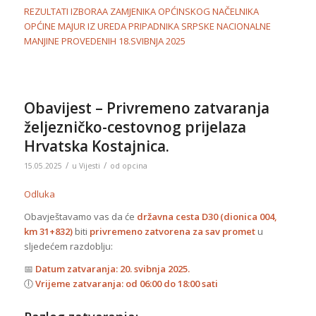
REZULTATI IZBORAA ZAMJENIKA OPĆINSKOG NAČELNIKA
OPĆINE MAJUR IZ UREDA PRIPADNIKA SRPSKE NACIONALNE
MANJINE PROVEDENIH 18.SVIBNJA 2025
Obavijest – Privremeno zatvaranja
željezničko-cestovnog prijelaza
Hrvatska Kostajnica.
/
/
15.05.2025
u
Vijesti
od
opcina
Odluka
Obavještavamo vas da će
državna cesta D30 (dionica 004,
km 31+832)
biti
privremeno zatvorena za sav promet
u
sljedećem razdoblju:
📅
Datum zatvaranja:
20. svibnja 2025.
🕕
Vrijeme zatvaranja:
od 06:00 do 18:00 sati