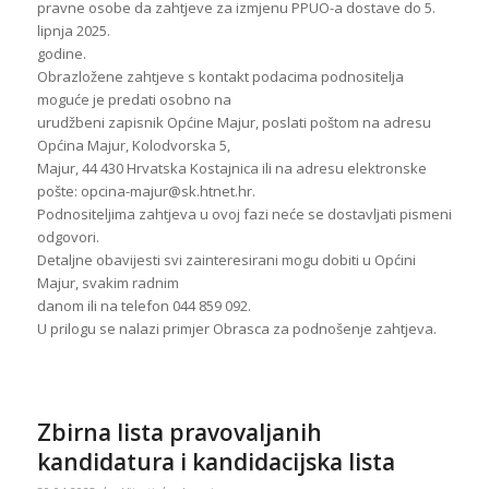
pravne osobe da zahtjeve za izmjenu PPUO-a dostave do 5.
lipnja 2025.
godine.
Obrazložene zahtjeve s kontakt podacima podnositelja
moguće je predati osobno na
urudžbeni zapisnik Općine Majur, poslati poštom na adresu
Općina Majur, Kolodvorska 5,
Majur, 44 430 Hrvatska Kostajnica ili na adresu elektronske
pošte: opcina-majur@sk.htnet.hr.
Podnositeljima zahtjeva u ovoj fazi neće se dostavljati pismeni
odgovori.
Detaljne obavijesti svi zainteresirani mogu dobiti u Općini
Majur, svakim radnim
danom ili na telefon 044 859 092.
U prilogu se nalazi primjer Obrasca za podnošenje zahtjeva.
Zbirna lista pravovaljanih
kandidatura i kandidacijska lista