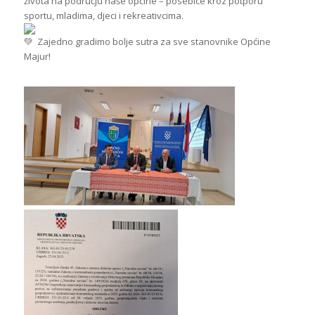
života na području naše općine – posebice kroz potporu
sportu, mladima, djeci i rekreativcima.
Zajedno gradimo bolje sutra za sve stanovnike Općine
Majur!