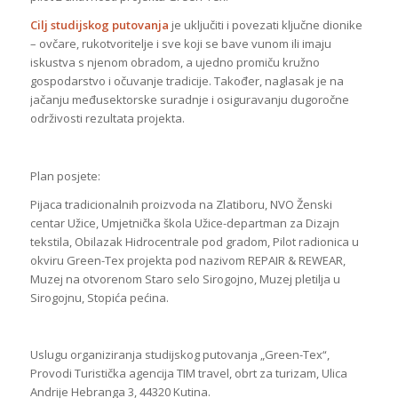
Cilj studijskog putovanja
je uključiti i povezati ključne dionike
– ovčare, rukotvoritelje i sve koji se bave vunom ili imaju
iskustva s njenom obradom, a ujedno promiču kružno
gospodarstvo i očuvanje tradicije. Također, naglasak je na
jačanju međusektorske suradnje i osiguravanju dugoročne
održivosti rezultata projekta.
Plan posjete:
Pijaca tradicionalnih proizvoda na Zlatiboru, NVO Ženski
centar Užice, Umjetnička škola Užice-departman za Dizajn
tekstila, Obilazak Hidrocentrale pod gradom, Pilot radionica u
okviru Green-Tex projekta pod nazivom REPAIR & REWEAR,
Muzej na otvorenom Staro selo Sirogojno, Muzej pletilja u
Sirogojnu, Stopića pećina.
Uslugu organiziranja studijskog putovanja „Green-Tex“,
Provodi Turistička agencija TIM travel, obrt za turizam, Ulica
Andrije Hebranga 3, 44320 Kutina.