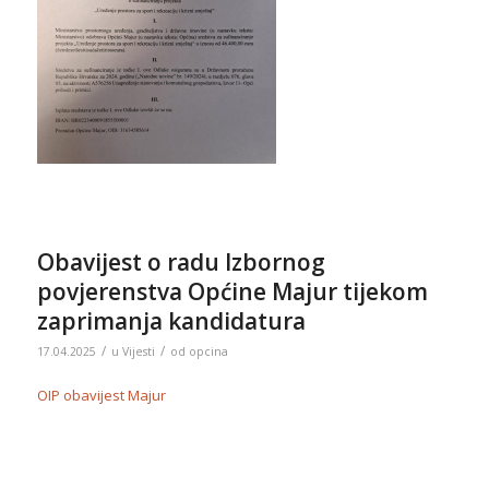
Obavijest o radu Izbornog
povjerenstva Općine Majur tijekom
zaprimanja kandidatura
/
/
17.04.2025
u
Vijesti
od
opcina
OIP obavijest Majur