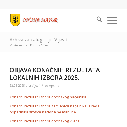
Arhiva za kategoriju: Vijesti
Vi ste ovdje:
Dom
/
Vijesti
OBJAVA KONAČNIH REZULTATA
LOKALNIH IZBORA 2025.
/
/
22.05.2025
u
Vijesti
od
opcina
Konačni rezultati izbora općinskog načelnika
Konačni rezultati izbora zamjenika načelnika iz reda
pripadnika srpske nacionalne manjine
Konačni rezultati izbora općinskog vijeća