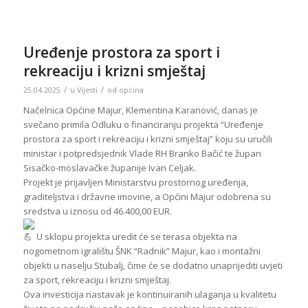
Uređenje prostora za sport i
rekreaciju i krizni smještaj
/
/
25.04.2025
u
Vijesti
od
opcina
Načelnica Općine Majur, Klementina Karanović, danas je
svečano primila Odluku o financiranju projekta “Uređenje
prostora za sport i rekreaciju i krizni smještaj” koju su uručili
ministar i potpredsjednik Vlade RH Branko Bačić te župan
Sisačko-moslavačke županije Ivan Celjak.
Projekt je prijavljen Ministarstvu prostornog uređenja,
graditeljstva i državne imovine, a Općini Majur odobrena su
sredstva u iznosu od 46.400,00 EUR.
U sklopu projekta uredit će se terasa objekta na
nogometnom igralištu ŠNK “Radnik” Majur, kao i montažni
objekti u naselju Stubalj, čime će se dodatno unaprijediti uvjeti
za sport, rekreaciju i krizni smještaj.
Ova investicija nastavak je kontinuiranih ulaganja u kvalitetu