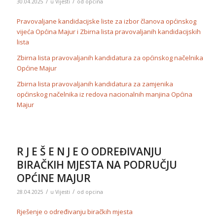
/
/
30.04.2025
u
Vijesti
od
opcina
Pravovaljane kandidacijske liste za izbor članova općinskog
vijeća Općina Majur i Zbirna lista pravovaljanih kandidacijskih
lista
Zbirna lista pravovaljanih kandidatura za općinskog načelnika
Općine Majur
Zbirna lista pravovaljanih kandidatura za zamjenika
općinskog načelnika iz redova nacionalnih manjina Općina
Majur
R J E Š E N J E O ODREĐIVANJU
BIRAČKIH MJESTA NA PODRUČJU
OPĆINE MAJUR
/
/
28.04.2025
u
Vijesti
od
opcina
Rješenje o određivanju biračkih mjesta