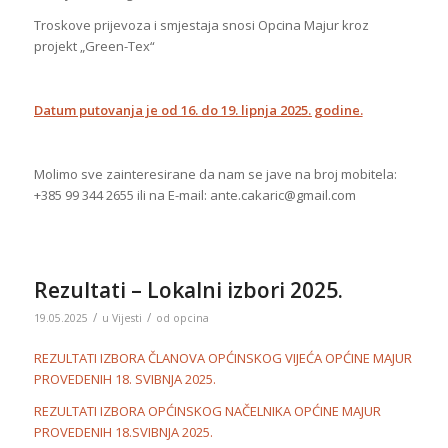
Troskove prijevoza i smjestaja snosi Opcina Majur kroz
projekt „Green-Tex“
Datum putovanja je od 16. do 19. lipnja 2025. godine.
Molimo sve zainteresirane da nam se jave na broj mobitela:
+385 99 344 2655 ili na E-mail: ante.cakaric@gmail.com
Rezultati – Lokalni izbori 2025.
/
/
19.05.2025
u
Vijesti
od
opcina
REZULTATI IZBORA ČLANOVA OPĆINSKOG VIJEĆA OPĆINE MAJUR
PROVEDENIH 18. SVIBNJA 2025.
REZULTATI IZBORA OPĆINSKOG NAČELNIKA OPĆINE MAJUR
PROVEDENIH 18.SVIBNJA 2025.