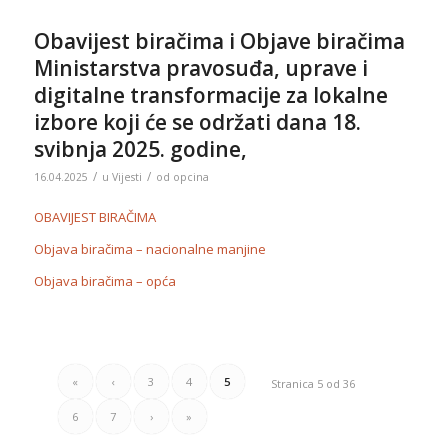
Obavijest biračima i Objave biračima
Ministarstva pravosuđa, uprave i
digitalne transformacije za lokalne
izbore koji će se održati dana 18.
svibnja 2025. godine,
/
/
16.04.2025
u
Vijesti
od
opcina
OBAVIJEST BIRAČIMA
Objava biračima – nacionalne manjine
Objava biračima – opća
«
‹
3
4
5
Stranica 5 od 36
6
7
›
»