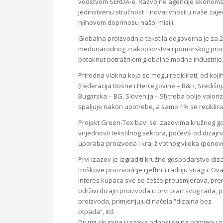
vodstvom SERDA-e, Razvojne agencije ekonomske
jedinstvenu stručnost i inovativnost u naše zaj
njihovom doprinosu našoj misiji.
Globalna proizvodnja tekstila odgovorna je za 20
međunarodnog zrakoplovstva i pomorskog prometa 
potaknut potražnjom globalne modne industrije
Prirodna vlakna koja se mogu reciklirati, od koji
(Federacija Bosne i Hercegovine – B&H, Središnj
Bugarska – BG, Slovenija – SI) treba bolje valoriz
spaljuje nakon upotrebe, a samo 1% se reciklir
Projekt Green-Tex bavi se izazovima kružnog gos
vrijednosti tekstilnog sektora, počevši od dizaj
uporaba proizvoda i kraj životnog vijeka (ponovn
Prvi izazov je izgraditi kružno gospodarstvo diz
troškove proizvodnje i jeftinu radnju snagu. Ova 
interes kupaca sve se češće preusmjerava, prem
održivi dizajn proizvoda u prvi plan svog rada, 
proizvoda, primjenjujući načela “dizajna bez
otpada”, itd.
Druga skupina izazova odnosi se na primjenu održ