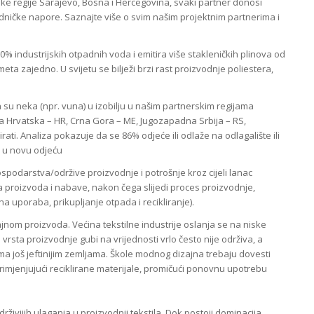
 regije Sarajevo, Bosna i Hercegovina, svaki partner donosi
edničke napore. Saznajte više o svim našim projektnim partnerima i
% industrijskih otpadnih voda i emitira više stakleničkih plinova od
zajedno. U svijetu se bilježi brzi rast proizvodnje poliestera,
.
h su neka (npr. vuna) u izobilju u našim partnerskim regijama
a Hrvatska – HR, Crna Gora – ME, Jugozapadna Srbija – RS,
irati. Analiza pokazuje da se 86% odjeće ili odlaže na odlagalište ili
a u novu odjeću
podarstva/održive proizvodnje i potrošnje kroz cijeli lanac
na proizvoda i nabave, nakon čega slijedi proces proizvodnje,
a uporaba, prikupljanje otpada i recikliranje).
ajnom proizvoda. Većina tekstilne industrije oslanja se na niske
vrsta proizvodnje gubi na vrijednosti vrlo često nije održiva, a
a još jeftinijim zemljama. Škole modnog dizajna trebaju dovesti
primjenjujući reciklirane materijale, promičući ponovnu upotrebu
ivijih ulaganja u proizvodnji tekstila. Dok postoji dominacija