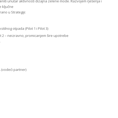
eniti unutar aktivnosti dizajna zelene mode. Razvojem rješenja i
e ključne
rano u Strategiji:
tilnog otpada (Pilot 1 i Pilot 3)
ot 2 – neizravno, promicanjem šire upotrebe
.
(vodeći partner)