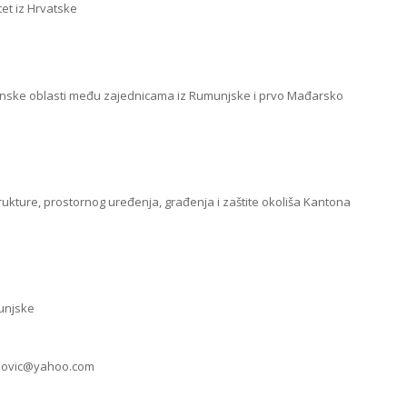
tet iz Hrvatske
tanske oblasti među zajednicama iz Rumunjske i prvo Mađarsko
ukture, prostornog uređenja, građenja i zaštite okoliša Kantona
munjske
anovic@yahoo.com