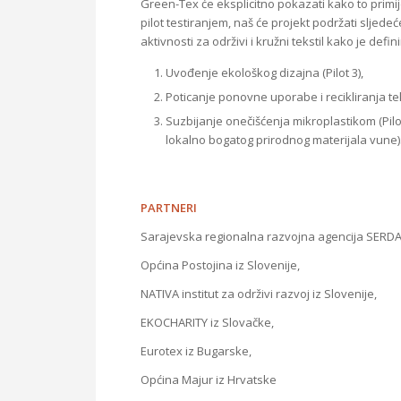
Green-Tex će eksplicitno pokazati kako to primij
pilot testiranjem, naš će projekt podržati sljedeć
aktivnosti za održivi i kružni tekstil kako je defini
Uvođenje ekološkog dizajna (Pilot 3),
Poticanje ponovne uporabe i recikliranja teks
Suzbijanje onečišćenja mikroplastikom (Pil
lokalno bogatog prirodnog materijala vune)
PARTNERI
Sarajevska regionalna razvojna agencija SERDA 
Općina Postojina iz Slovenije,
NATIVA institut za održivi razvoj iz Slovenije,
EKOCHARITY iz Slovačke,
Eurotex iz Bugarske,
Općina Majur iz Hrvatske