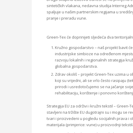
sintetičkih vlakana, nedavna studija Interreg A
spaljuje u našim partnerskim regijama u središnj
pranje i preradu vune.
Green-Tex će doprinijeti sljedeća dva teritorijal
Kružno gospodarstvo – naš projekt bavit ć
industrijske simbioze na određenom mjestu 
razvoju lokalnih i regionalnih strategija kr
globalna gospodarstva.
Zdrav okoliš – projekt Green-Tex uzima u o
koji su vrijedni, ali se vrlo često rasipaju (
prirodi i usredotočujemo se na jačanje svijes
rehabilitaciju, korištenje i ponovno korišten
Strategija EU za održivi i kružni tekstil – Green-Te
stavljeni na tržište EU dugotrajni su i mogu se rec
tvari i proizvedeni u pogledu socijalnih prava i 
materijala (primjerice: vune) u proizvodnji tekstil