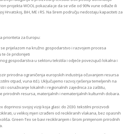
drion projekta WOOL pokazala je da se više od 90% vune odlaže ili
oj Hrvatskoj, BiH, ME i RS. Na širem području nedostaju kapaciteti za
na prioriteta za Europu:
e se prijelazom na kružno gospodarstvo i razvojem procesa
te će pridonijeti
užnog gospodarstva u sektoru tekstila i odjeće povezujući lokalna i
bzir prirodna ograničenja europskih industrija očuvanjem resursa
tekstilni otpad, vuna itd.). Uključujemo razvoj rješenja temeljenih na
ti i osnaživanje lokalnih i regionalnih zajednica za zaštitu,
je prirodnih resursa, materijalnih i nematerijalnih kulturnih dobara.
x doprinosi svojoj viziji koja glasi: do 2030. tekstilni proizvodi
iklirati, u velikoj mjeri izrađeni od recikliranih vlakana, bez opasnih
okoliša. Green-Tex se bavi recikliranjem i širom primjenom prirodnih
a.