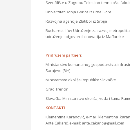
Sveučilište u Zagrebu Tekstilno-tehnološki fakul
Univerzitet Donja Gorica iz Crne Gore
Razvojna agencije Zlatibor iz Srbije
Bucharest-Ilfov Udruženje za razvoj metropoli
udruženje odgovornih inovacija iz Mađarske
Pridruženi partneri
:
Ministarstvo komunalnog gospodarstva, infrastr
Sarajevo (BiH)
Ministarstvo okoliša Republike Slovačke
Grad Trenčín
Slovačka Ministarstvo okoliša, voda i šuma Ru
KONTAKTI
Klementina Karanović, e-mail: klementina_kar
Ante Čakarić, e-mail: ante.cakaric@gmail.com