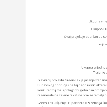
Ukupna vrije
Ukupno EU 
Ovaj projekt je podržan od s
koji 
Ukupna vrijednos
Trajanje p
Glavni cilj projekta Green-Tex je jačanje transna
Dunavskog područja i na taj način učiniti aktere
konkurentnijima u prilagodbi globalnim promjen
regenerativne zelene tekstilne prakse temelje
Green-Tex uključuje 11 partnera iz 9 zemalja, ko