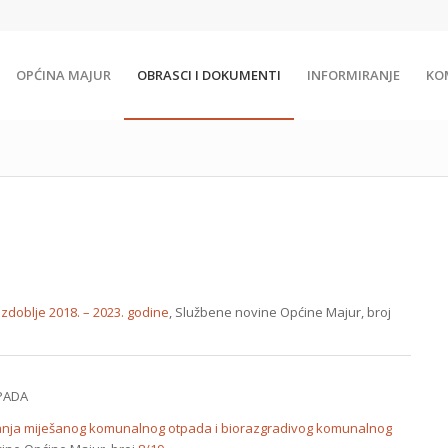
OPĆINA MAJUR
OBRASCI I DOKUMENTI
INFORMIRANJE
KO
doblje 2018. – 2023. godine
, Službene novine Općine Majur, broj
PADA
janja miješanog komunalnog otpada i biorazgradivog komunalnog