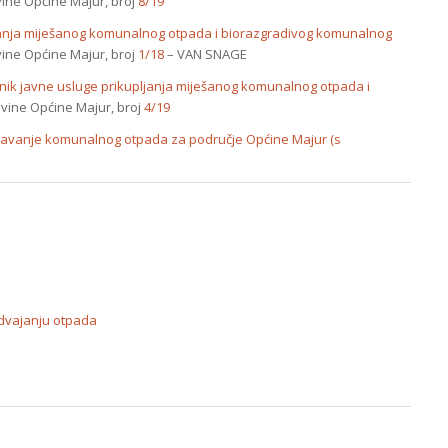
ne Općine Majur, broj
8/19
janja miješanog komunalnog otpada i biorazgradivog komunalnog
ne Općine Majur, broj
1/18
– VAN SNAGE
nik javne usluge prikupljanja miješanog komunalnog otpada i
ovine Općine Majur, broj
4/19
rinjavanje komunalnog otpada za područje Općine Majur (s
odvajanju otpada