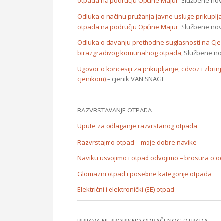
otpada na području Općine Majur
Službene novi
Odluka o načinu pružanja javne usluge prikupl
otpada na području Općine Majur
Službene novi
Odluka o davanju prethodne suglasnosti na Cje
birazgradivog komunalnog otpada
, Službene n
Ugovor o koncesiji za prikupljanje, odvoz i zb
cjenikom)
– cjenik VAN SNAGE
RAZVRSTAVANJE OTPADA
Upute za odlaganje razvrstanog otpada
Razvrstajmo otpad – moje dobre navike
Naviku usvojimo i otpad odvojimo – brosura o 
Glomazni otpad i posebne kategorije otpada
Električni i elektronički (EE) otpad
PRIJAVA NEPROPISNO ODBAČENOG OTPADA