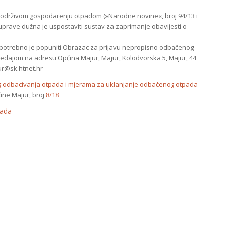
o održivom gospodarenju otpadom (»Narodne novine«, broj 94/13 i
uprave dužna je uspostaviti sustav za zaprimanje obavijesti o
 potrebno je popuniti Obrazac za prijavu nepropisno odbačenog
predajom na adresu Općina Majur, Majur, Kolodvorska 5, Majur, 44
jur@sk.htnet.hr
 odbacivanja otpada i mjerama za uklanjanje odbačenog otpada
ine Majur, broj
8/18
pada