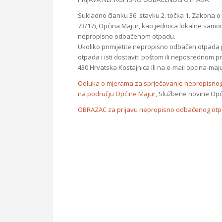
Sukladno članku 36. stavku 2. točka 1. Zakona 
73/17), Općina Majur, kao jedinica lokalne samo
nepropisno odbačenom otpadu.
Ukoliko primijetite nepropisno odbačen otpada
otpada i isti dostaviti poštom ili neposrednom 
430 Hrvatska Kostajnica ili na e-mail opcina-ma
Odluka o mjerama za sprječavanje nepropisnog
na području Općine Majur
, Službene novine Opć
OBRAZAC za prijavu nepropisno odbačenog ot