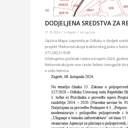
DODJELJENA SREDSTVA ZA R
/
/
17.10.2024
u
Vijesti
od
opcina
Općina Majur zaprimila je Odluku o dodjeli sreds
projekt “Rekonstrukcija traktorskog puta u šums
371.242,51 EUR.
Očekujemo početak radova krajem 2024. godine i
Rekonstrukcijom ove ceste želimo omogućiti dost
u vidu šetnica.