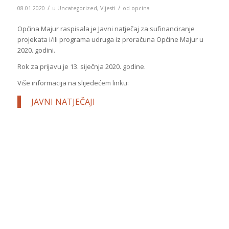
/
/
08.01.2020
u
Uncategorized
,
Vijesti
od
opcina
Općina Majur raspisala je Javni natječaj za sufinanciranje
projekata i/ili programa udruga iz proračuna Općine Majur u
2020. godini.
Rok za prijavu je 13. siječnja 2020. godine.
Više informacija na slijedećem linku:
JAVNI NATJEČAJI