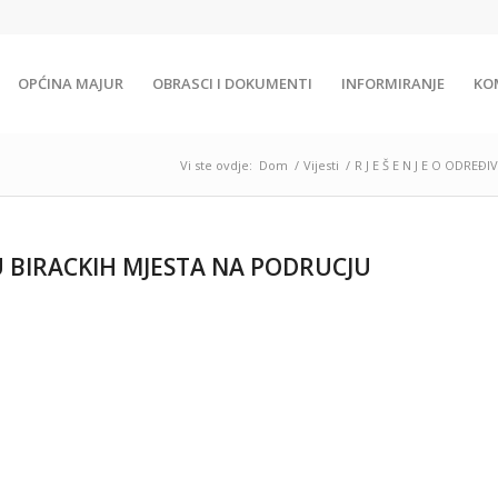
OPĆINA MAJUR
OBRASCI I DOKUMENTI
INFORMIRANJE
KO
Vi ste ovdje:
Dom
/
Vijesti
/
R J E Š E N J E O ODRE
NJU BIRACKIH MJESTA NA PODRUCJU