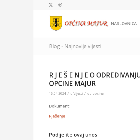
NASLOVNICA
Blog - Najnovije vijesti
R J E Š E N J E O ODREÐIVA
OPCINE MAJUR
/
/
15.04.2024
u
Vijesti
od
opcina
Dokument:
Rješenje
Podijelite ovaj unos