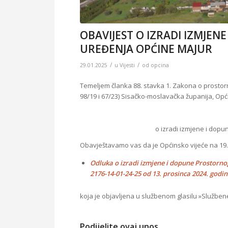
OBAVIJEST O IZRADI IZMJE
UREĐENJA OPĆINE MAJUR
/
/
29.01.2025
u
Vijesti
od
opcina
Temeljem članka 88. stavka 1. Zakona o prostorn
98/19 i 67/23) Sisačko-moslavačka županija, Opći
o izradi izmjene i dop
Obavještavamo vas da je Općinsko vijeće na 19. 
Odluka o izradi izmjene i dopune Prostorno
2176-14-01-24-25 od 13. prosinca 2024. godin
koja je objavljena u službenom glasilu »Služben
Podijelite ovaj unos