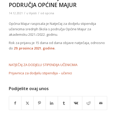
PODRUČJA OPĆINE MAJUR
/
/
14.12.2021
u
Vijesti
od
opcina
Općina Majur raspisala je Natječaj za dodjelu stipendija
učenicima srednjih škola s područja Općine Majur za
akademsku 2021./2022. godinu.
Rok za prijavu je 15 dana od dana objave natječaja, odnosno
do
29. prosinca 2021. godine
.
NATJEČAJ ZA DODJELU STIPENDIJA UČENICIMA
Prijavnica za dodjelu stipendija – učenici
Podijelite ovaj unos