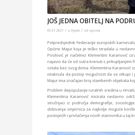
JOŠ JEDNA OBITELJ NA POD
/
/
05.01.2021
u
Vijesti
od
opcina
Potpredsjednik Federacije europskih karnevals
Općine Majur koja je teško stradala u nedavno
Posilović je načelnici Klementini Karanović iz
najavio da će od sutra krenuti s prikupljanjem 
ostala bez svog doma. Klementina Karanović izra
istaknula da postoji mogućnost da se otkupi i 
Majur ima značajan broj stambenih objekata koji
Problem depopulacije ruralnih sredina u Hrvatsko
Klementina Karanović inicirala nedavno odr
stručnjaci iz područja demografije, sociologij
dobivanja smjernica za najbolje moguće korišt
postojećih i privlačenja novih stanovnika u taj kr