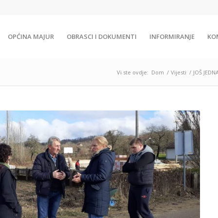
OPĆINA MAJUR
OBRASCI I DOKUMENTI
INFORMIRANJE
KO
Vi ste ovdje:
Dom
/
Vijesti
/
JOŠ JEDN