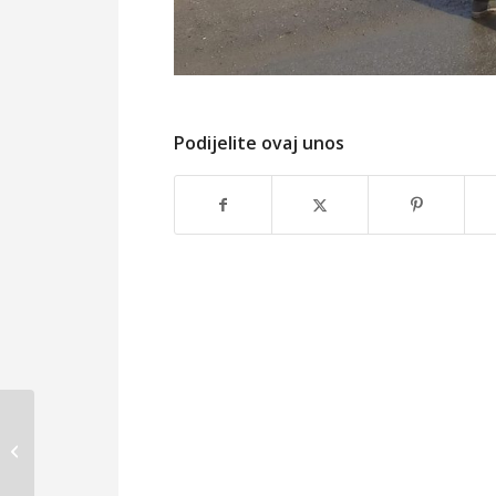
Podijelite ovaj unos
OPĆINA VIDOVEC
POSLALA POMOĆ
OPĆINAMA MAJUR I
DONJI KUKURUZARI