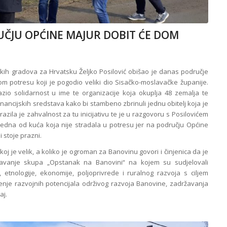
RUČJU OPĆINE MAJUR DOBIT ĆE DOM
kih gradova za Hrvatsku Željko Posilović obišao je danas područje
m potresu koji je pogodio veliki dio Sisačko-moslavačke županije.
razio solidarnost u ime te organizacije koja okuplja 48 zemalja te
financijskih sredstava kako bi stambeno zb
rinuli jednu obitelj koja je
zila je zahvalnost za tu inicijativu te je u razgovoru s Posilovićem
jedna od kuća koja nije stradala u potresu jer na području Općine
 stoje prazni.
j je velik, a koliko je ogroman za Banovinu govori i činjenica da je
žavanje skupa „Opstanak na Banovini“ na kojem su sudjelovali
e, etnologije, ekonomije, poljoprivrede i ruralnog razvoja s ciljem
enje razvojnih potencijala održivog razvoja Banovine, zadržavanja
aj.