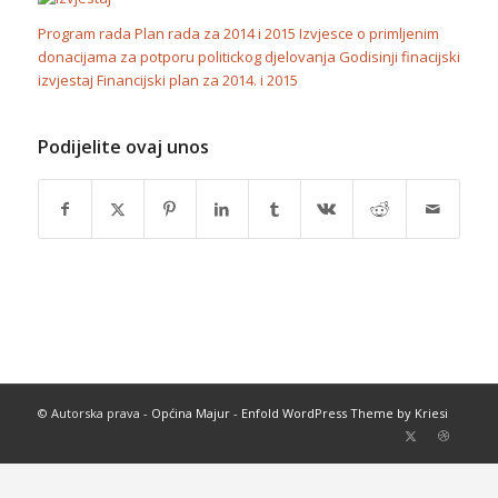
Program rada
Plan rada za 2014 i 2015
Izvjesce o primljenim
donacijama za potporu politickog djelovanja
Godisinji finacijski
izvjestaj
Financijski plan za 2014. i 2015
Podijelite ovaj unos
© Autorska prava -
Općina Majur
-
Enfold WordPress Theme by Kriesi