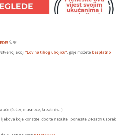
EDE!
🩺💙
stvenoj akciji
“Lov na tihog ubojicu”
, gdje možete
besplatno
okraće (šećer, masnoće, kreatinin…)
 lijekova koje koristite, dođite natašte i ponesite 24-satni uzorak
o 15 sati na broj:
044 859 092