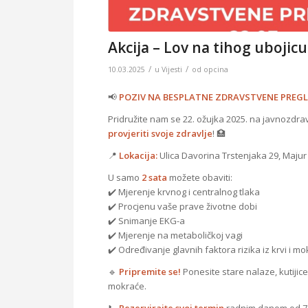
Akcija – Lov na tihog ubojicu
/
/
10.03.2025
u
Vijesti
od
opcina
📢
POZIV NA BESPLATNE ZDRAVSTVENE PREGL
Pridružite nam se 22. ožujka 2025. na javnozdrav
provjeriti svoje zdravlje
! 🏥
📍
Lokacija:
Ulica Davorina Trstenjaka 29, Majur
U samo
2 sata
možete obaviti:
✔️ Mjerenje krvnog i centralnog tlaka
✔️ Procjenu vaše prave životne dobi
✔️ Snimanje EKG-a
✔️ Mjerenje na metaboličkoj vagi
✔️ Određivanje glavnih faktora rizika iz krvi i m
🔹
Pripremite se!
Ponesite stare nalaze, kutijice
mokraće.
📞
Rezervirajte svoj termin
radnim danom od 7 d