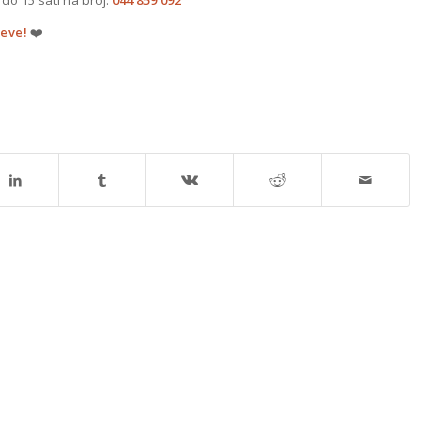
jeve!
❤️