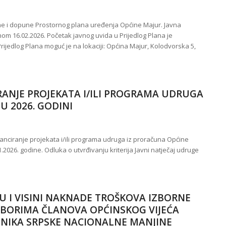
ene i dopune Prostornog plana uređenja Općine Majur. Javna
nom 16.02.2026. Početak javnog uvida u Prijedlog Plana je
 Prijedlog Plana moguć je na lokaciji: Općina Majur, Kolodvorska 5,
IRANJE PROJEKATA I/ILI PROGRAMA UDRUGA
U 2026. GODINI
nanciranje projekata i/ili programa udruga iz proračuna Općine
1.2026. godine. Odluka o utvrđivanju kriterija Javni natječaj udruge
 I VISINI NAKNADE TROŠKOVA IZBORNE
BORIMA ČLANOVA OPĆINSKOG VIJEĆA
DNIKA SRPSKE NACIONALNE MANJINE