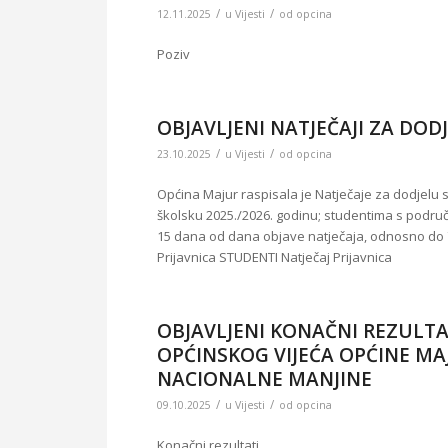
/
/
12.11.2025
u
Vijesti
od
opcina
Poziv
OBJAVLJENI NATJEČAJI ZA DOD
/
/
23.10.2025
u
Vijesti
od
opcina
Općina Majur raspisala je Natječaje za dodjelu 
školsku 2025./2026. godinu; studentima s podru
15 dana od dana objave natječaja, odnosno do 7
Prijavnica STUDENTI Natječaj Prijavnica
OBJAVLJENI KONAČNI REZULT
OPĆINSKOG VIJEĆA OPĆINE MA
NACIONALNE MANJINE
/
/
09.10.2025
u
Vijesti
od
opcina
Konačni rezultati