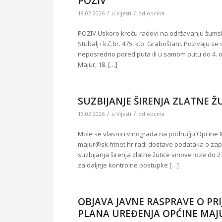
POZIV
/
/
18.02.2026
u
Vijesti
od
opcina
POZIV Uskoro kreću radovi na održavanju šumski
Stubalj i k.č.br. 475, k.o. Graboštani. Pozivaju 
neposredno pored puta ili u samom putu do 4. ož
Majur, 18. […]
SUZBIJANJE ŠIRENJA ZLATNE Ž
/
/
13.02.2026
u
Vijesti
od
opcina
Mole se vlasnici vinograda na području Općine Maj
majur@sk.htnet.hr radi dostave podataka o zap
suzbijanja širenja zlatne žutice vinove loze do 
za daljnje kontrolne postupke […]
OBJAVA JAVNE RASPRAVE O P
PLANA UREĐENJA OPĆINE MAJ