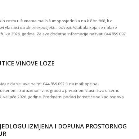
h cesta u šumama malih šumoposjednika na k.č.br. 868, k.o.
se svi vlasnici da uklone/posjeku i odvezu/stabala koja se nalaze
ujka 2026. godine. Za sve dodatne informacije nazvati 044 859 092.
UTICE VINOVE LOZE
ur da se jave na tel: 044 859 092 ili na mail: opcina-
uštenom i zaraženom vinogradu u privatnom vlasništvu u svrhu
27. veljače 2026. godine. Predmetni podaci koristit će se kao osnova
RIJEDLOGU IZMJENA I DOPUNA PROSTORNOG
UR