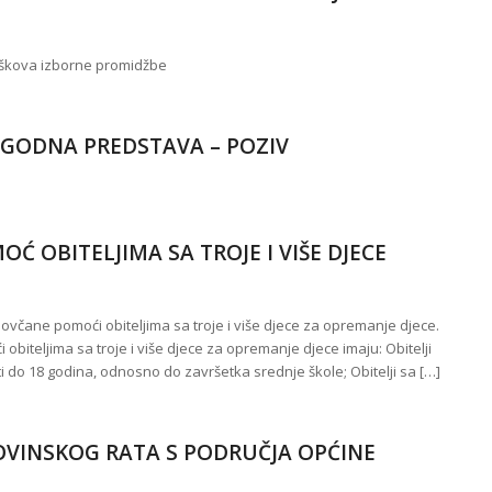
oškova izborne promidžbe
IGODNA PREDSTAVA – POZIV
Ć OBITELJIMA SA TROJE I VIŠE DJECE
novčane pomoći obiteljima sa troje i više djece za opremanje djece.
iteljima sa troje i više djece za opremanje djece imaju: Obitelji
osti do 18 godina, odnosno do završetka srednje škole; Obitelji sa […]
OVINSKOG RATA S PODRUČJA OPĆINE