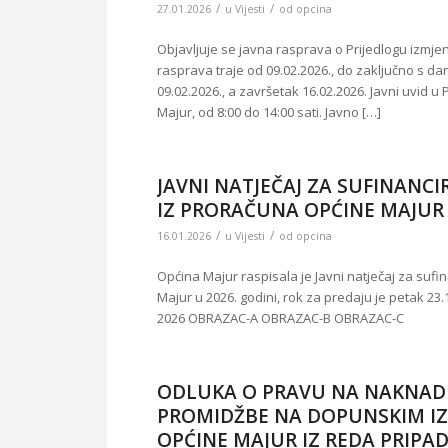
/
/
27.01.2026
u
Vijesti
od
opcina
Objavljuje se javna rasprava o Prijedlogu izmj
rasprava traje od 09.02.2026., do zaključno s da
09.02.2026., a završetak 16.02.2026. Javni uvid u
Majur, od 8:00 do 14:00 sati. Javno […]
JAVNI NATJEČAJ ZA SUFINANC
IZ PRORAČUNA OPĆINE MAJUR 
/
/
16.01.2026
u
Vijesti
od
opcina
Općina Majur raspisala je Javni natječaj za sufi
Majur u 2026. godini, rok za predaju je petak 23.
2026 OBRAZAC-A OBRAZAC-B OBRAZAC-C
ODLUKA O PRAVU NA NAKNADU
PROMIDŽBE NA DOPUNSKIM IZ
OPĆINE MAJUR IZ REDA PRIPA