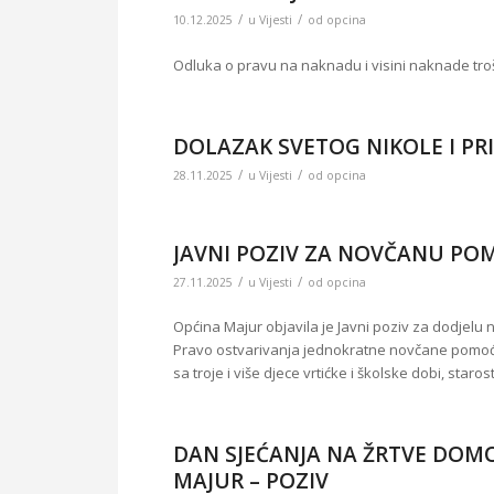
/
/
10.12.2025
u
Vijesti
od
opcina
Odluka o pravu na naknadu i visini naknade tr
DOLAZAK SVETOG NIKOLE I PR
/
/
28.11.2025
u
Vijesti
od
opcina
JAVNI POZIV ZA NOVČANU POMO
/
/
27.11.2025
u
Vijesti
od
opcina
Općina Majur objavila je Javni poziv za dodjelu 
Pravo ostvarivanja jednokratne novčane pomoći ob
sa troje i više djece vrtićke i školske dobi, star
DAN SJEĆANJA NA ŽRTVE DOM
MAJUR – POZIV